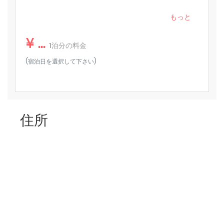
アメニティ
児』へ、 3歳～12歳は『子供』の項目へご入力お願いし
ます。
もっと
キッチン
¥ ...
テレビ
1泊分の料金
(宿泊日を選択して下さい)
必需品（タオル、シーツ、石鹸、トイレットペーパー）
エアコン
洗濯機
住所
施設内の無料駐車場
ここをクリックしてすべてのアメニティを表示