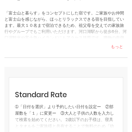
「富士山と暮らす」をコンセプトにした宿です。ご家族やお仲間
と富士山を感じながら、ほっとリラックスできる宿を目指してい
ます。最大１０名まで宿泊できるため、祖父母を交えての家族旅
行やグループでもご利用いただけます。河口湖駅から徒歩6分。河
口湖観光や富士急ハイランドにもアクセス抜群です。建物の南側
には、富士山の絶景が広がります。１階の南側２寝室だけでな
もっと
く、２階に配したリビングとお風呂、バルコニーからも眺めるこ
とができ、当宿の一番のアピールポイントです。丸みを帯びた家
具を基本にしており、お子様連れのご家族も安心です。１８畳あ
るリビングは、広々とした空間となっており、ご家族やお仲間と
ゆったりとお過ごし頂くのに最適です。１階には、和室も用意し
ており、畳の香りを味わいながら、富士山を堪能することができ
ます。壁や天井は落ち着いたグレーを基調としながら、随所にア
Standard Rate
クセントクロスを用いているため、色の違いや雰囲気の違いを楽
しんでもらえたらと思います。55インチの大型テレビでNetFlixを
楽しんで頂けます。車を４台停めることができます。ご利用者様
➀「日付を選択」より予約したい日付を設定ー ②部
が、宿や富士山に魅力を感じ、心に「響く」旅になれば幸いで
屋数を「１」に変更ー ③大人と子供の人数を入力し
す。
て検索を始めてください。 2歳以下のお子様は、寝具
とタオルをご家族様と共有することで無料のため『幼